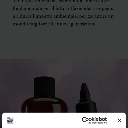
Vitality’s crede nella sostenibilità come valore
fondamentale per il futuro. L’azienda si impegna
a ridurre l’impatto ambientale, per garantire un
mondo migliore alle nuove generazioni.