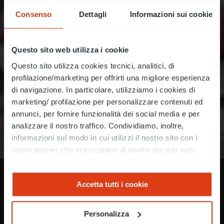
Consenso
Dettagli
Informazioni sui cookie
Questo sito web utilizza i cookie
Questo sito utilizza cookies tecnici, analitici, di
profilazione/marketing per offrirti una migliore esperienza
di navigazione. In particolare, utilizziamo i cookies di
marketing/ profilazione per personalizzare contenuti ed
annunci, per fornire funzionalità dei social media e per
analizzare il nostro traffico. Condividiamo, inoltre,
informazioni sul modo in cui utilizzi il nostro sito con i
nostri partner che si occupano di analisi dei dati web,
pubblicità e social media, i quali potrebbero combinarle
con altre informazioni che hai fornito loro o che hanno
Prodotti professionali Vitality’s
Accetta tutti i cookie
raccolto dal tuo utilizzo dei loro servizi. Per i cookies
tecnici non è necessario il tuo consenso all'installazione.
I cookies di marketing/profilazione e analiticisono
Personalizza
facoltativi. Puoi esprimere il consenso anche