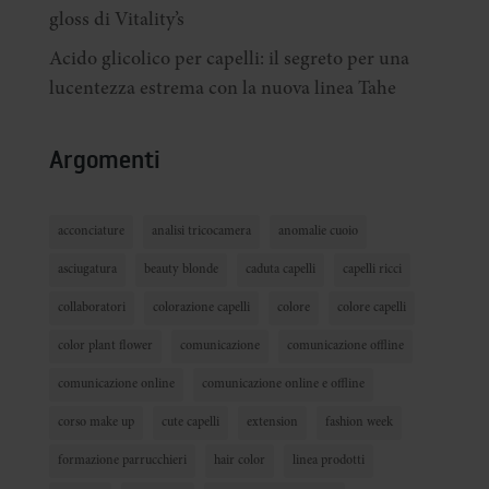
gloss di Vitality’s
Acido glicolico per capelli: il segreto per una
lucentezza estrema con la nuova linea Tahe
Argomenti
acconciature
analisi tricocamera
anomalie cuoio
asciugatura
beauty blonde
caduta capelli
capelli ricci
collaboratori
colorazione capelli
colore
colore capelli
color plant flower
comunicazione
comunicazione offline
comunicazione online
comunicazione online e offline
corso make up
cute capelli
extension
fashion week
formazione parrucchieri
hair color
linea prodotti