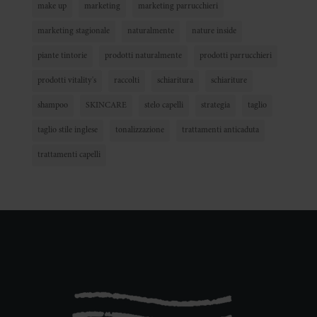
make up
marketing
marketing parrucchieri
marketing stagionale
naturalmente
nature inside
piante tintorie
prodotti naturalmente
prodotti parrucchieri
prodotti vitality's
raccolti
schiaritura
schiariture
shampoo
SKINCARE
stelo capelli
strategia
taglio
taglio stile inglese
tonalizzazione
trattamenti anticaduta
trattamenti capelli