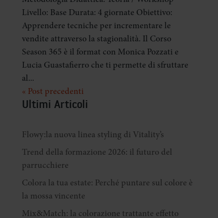
Per maggiori informazioni sui cookie e sui dati trattati,
Livello: Base Durata: 4 giornate Obiettivo:
leggi la
Cookie Policy
e la
Privacy Policy
di questo Sito.
Puoi sempre modificare le tue preferenze già espresse
Apprendere tecniche per incrementare le
cliccando su "MODIFICA CONSENSO” e “REVOCA
vendite attraverso la stagionalità. Il Corso
CONSENSO”.
Season 365 è il format con Monica Pozzati e
Lucia Guastafierro che ti permette di sfruttare
al...
« Post precedenti
Ultimi Articoli
Flowy:la nuova linea styling di Vitality’s
Trend della formazione 2026: il futuro del
parrucchiere
Colora la tua estate: Perché puntare sul colore è
la mossa vincente
Mix&Match: la colorazione trattante effetto