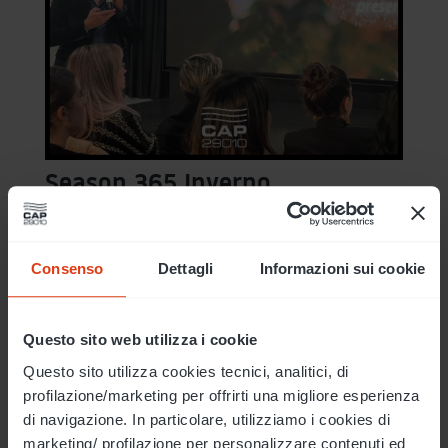
Season 365 Inverno
8 Gen, 2026
Metodologia Didattica: Teoria / Workshop
Consenso
Dettagli
Informazioni sui cookie
Livello: Base Durata: 4 giornate Obiettivo:
Apprendere tecniche per incrementare le
Questo sito web utilizza i cookie
vendite attraverso la stagionalità. Il Corso
Season 365 è il format con Monica Pozzati e
Questo sito utilizza cookies tecnici, analitici, di
Lucia Guastafierro che ti permette di sfruttare
profilazione/marketing per offrirti una migliore esperienza
di navigazione. In particolare, utilizziamo i cookies di
al...
marketing/ profilazione per personalizzare contenuti ed