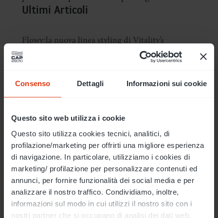
Ultimi Articoli
Flowy:la nuova linea styling di Vitality’s
Trend della formazione 2026: il futuro del
parrucchiere
Consenso
Dettagli
Informazioni sui cookie
Colora la tua estate: Perché puntare sul colore è
la mossa vincente
Questo sito web utilizza i cookie
Mix&Match: la colorazione trattante effetto
gloss di Vitality’s
Questo sito utilizza cookies tecnici, analitici, di
profilazione/marketing per offrirti una migliore esperienza
Acido glicolico per capelli: il segreto per una
di navigazione. In particolare, utilizziamo i cookies di
lucentezza estrema con la nuova linea Tahe
marketing/ profilazione per personalizzare contenuti ed
annunci, per fornire funzionalità dei social media e per
Argomenti
analizzare il nostro traffico. Condividiamo, inoltre,
informazioni sul modo in cui utilizzi il nostro sito con i
nostri partner che si occupano di analisi dei dati web,