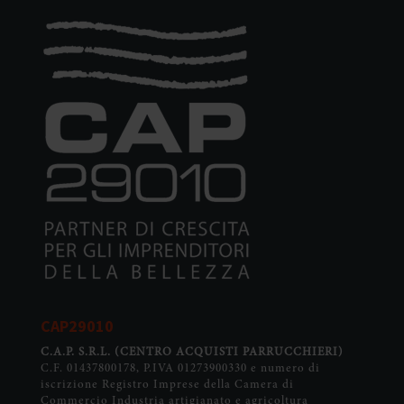
Per maggiori informazioni sui cookie e sui dati trattati,
leggi la
Cookie Policy
e la
Privacy Policy
di questo Sito.
Puoi sempre modificare le tue preferenze già espresse
cliccando su "MODIFICA CONSENSO” e “REVOCA
CONSENSO”.
CAP29010
C.A.P. S.R.L.
(CENTRO ACQUISTI PARRUCCHIERI)
C.F. 01437800178, P.IVA 01273900330 e numero di
iscrizione Registro Imprese della Camera di
Commercio Industria artigianato e agricoltura