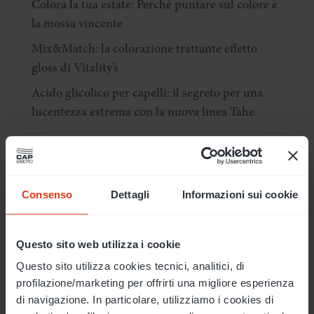
Colora la tua estate: Perché puntare sul colore è
la mossa vincente
Mix&Match: la colorazione trattante effetto
gloss di Vitality’s
Acido glicolico per capelli: il segreto per una
lucentezza estrema con la nuova linea Tahe
Argomenti
Consenso
Dettagli
Informazioni sui cookie
acconciature
analisi tricocamera
anomalie cuoio
asciugatura
beauty blonde
caduta capelli
capelli ricci
Questo sito web utilizza i cookie
collaboratori
colorazione capelli
colore
colore capelli
Questo sito utilizza cookies tecnici, analitici, di
color plant flower
comunicazione
comunicazione offline
profilazione/marketing per offrirti una migliore esperienza
di navigazione. In particolare, utilizziamo i cookies di
comunicazione online
comunicazione online e offline