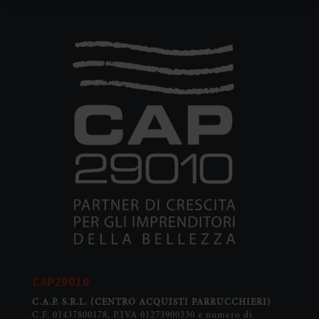
alto a destra su questo banner, oppure clicca su
“RIFIUTA COOKIES NON NECESSARI”.
Per maggiori informazioni sui cookie e sui dati trattati,
leggi la
Cookie Policy
e la
Privacy Policy
di questo Sito.
Puoi sempre modificare le tue preferenze già espresse
cliccando su "MODIFICA CONSENSO” e “REVOCA
CONSENSO”.
CAP29010
C.A.P. S.R.L.
(CENTRO ACQUISTI PARRUCCHIERI)
C.F. 01437800178, P.IVA 01273900330 e numero di