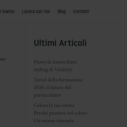
i Siamo
Lavora con Noi
Blog
Contatti
Ultimi Articoli
per
Flowy:la nuova linea
styling di Vitality’s
Trend della formazione
2026: il futuro del
parrucchiere
Colora la tua estate:
Perché puntare sul colore
è la mossa vincente