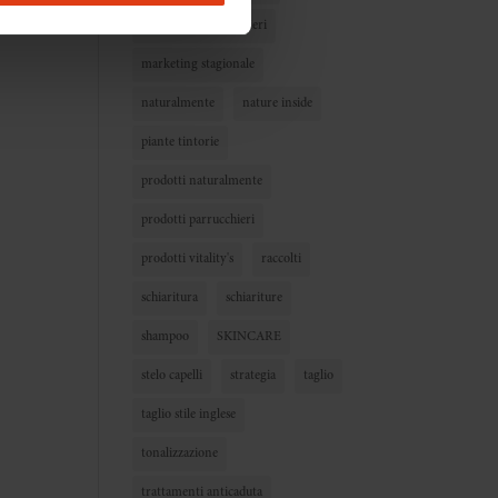
marketing parrucchieri
licy
di questo Sito.
marketing stagionale
SO” e “REVOCA
naturalmente
nature inside
piante tintorie
prodotti naturalmente
prodotti parrucchieri
prodotti vitality's
raccolti
schiaritura
schiariture
shampoo
SKINCARE
stelo capelli
strategia
taglio
taglio stile inglese
tonalizzazione
trattamenti anticaduta