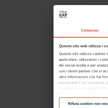
Consenso
Questo sito web utilizza i c
Questo sito utilizza cookies te
particolare, utilizziamo i coo
dei social media e per analizza
con i nostri partner che si oc
altre informazioni che hai for
necessario il tuo consenso all
I cookies di marketing/profila
di marketing e analitici cl
cookies cliccandosu “PERS
Rifiuta cookies non nec
Se non intendi accettare l’inst