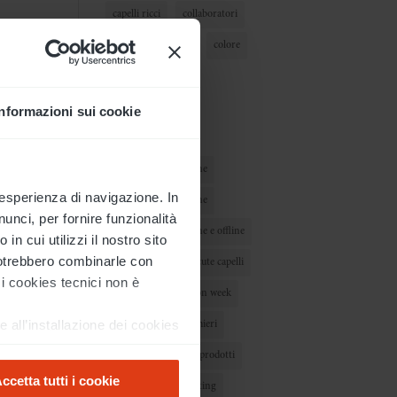
capelli ricci
collaboratori
colorazione capelli
colore
colore capelli
color plant flower
Informazioni sui cookie
comunicazione
comunicazione offline
e esperienza di navigazione. In
comunicazione online
unci, per fornire funzionalità
comunicazione online e offline
n cui utilizzi il nostro sito
 potrebbero combinarle con
corso make up
cute capelli
 i cookies tecnici non è
extension
fashion week
e all’installazione dei cookies
formazione parrucchieri
 sezione impostazioni dei
hair color
linea prodotti
ccetta tutti i cookie
cca sulla “X” in alto a destra
make up
marketing