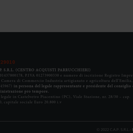
P29010
. S.R.L.
(CENTRO ACQUISTI PARRUCCHIERI)
 01437800178, P.IVA 01273900330 e numero di iscrizione Registro Impre
a Camera di Commercio Industria artigianato e agricoltura dell’Emilia
145967)
in persona del legale rappresentante e presidente del consiglio 
nistrazione pro tempore.
 legale in Castelvetro Piacentino (PC), Viale Stazione, nr. 28/30 – cap.
0, capitale sociale Euro 20.800 i.v
© 2022 C.A.P. S.R.L.-