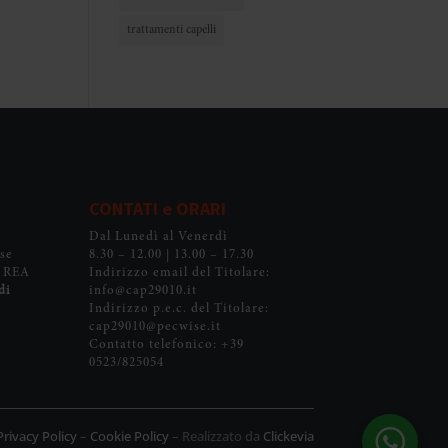
trattamenti capelli
CONTATI e ORARI
Dal Lunedì al Venerdì
se
8.30 – 12.00 | 13.00 – 17.30
, REA
Indirizzo email del Titolare:
di
info@cap29010.it
Indirizzo p.e.c. del Titolare:
cap29010@pecwise.it
Contatto telefonico: +39
0523/825054
Privacy Policy
–
Cookie Policy
– Realizzato da
Clickevia