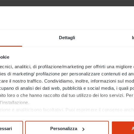
Dettagli
ookie
cnici, analitici, di profilazione/marketing per offrirti una miglior
kies di marketing/ profilazione per personalizzare contenuti ed ann
re il nostro traffico. Condividiamo, inoltre, informazioni sul modo i
cupano di analisi dei dati web, pubblicità e social media, i quali
nito loro o che hanno raccolto dal tuo utilizzo dei loro servizi. Per
'installazione.
zione e analiticisono facoltativi. Puoi esprimere il consenso anch
iccando su “ACCETTA TUTTI I COOKIES” oppure puoi accedere alla
ONALIZZA”.
essari
Personalizza
A
allazione dei cookies facoltativi e desideri chiudere il banner, cli