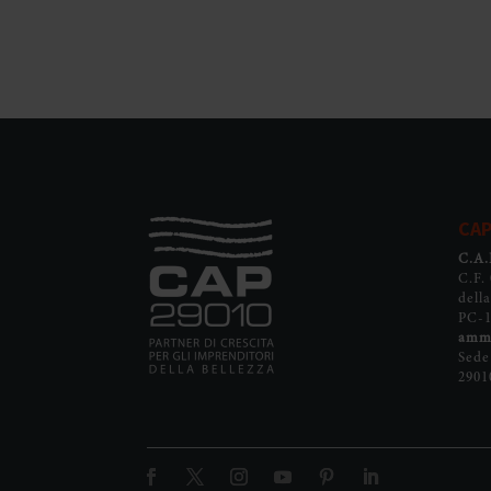
CA
C.A.P
C.F.
dell
PC-
ammi
Sede
2901